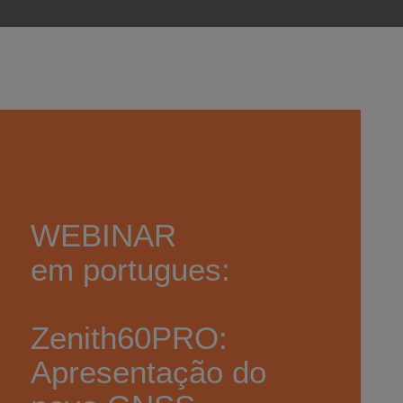
WEBINAR
em portugues:
Zenith60PRO:
Apresentação do