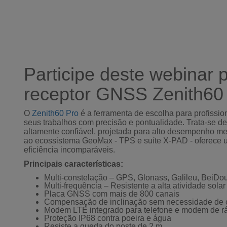
Participe deste webinar 
receptor GNSS Zenith60
O
Zenith60 Pro
é a ferramenta de escolha para profissio
seus trabalhos com precisão e pontualidade. Trata-se d
altamente confiável, projetada para alto desempenho m
ao ecossistema GeoMax - TPS e suíte X-PAD - oferece 
eficiência incomparáveis.
Principais características:
Multi-constelação – GPS, Glonass, Galileu, BeiD
Multi-frequência – Resistente a alta atividade solar
Placa GNSS com mais de 800 canais
Compensação de inclinação sem necessidade de 
Modem LTE integrado para telefone e modem de 
Proteção IP68 contra poeira e água
Resiste a queda do poste de 2 m