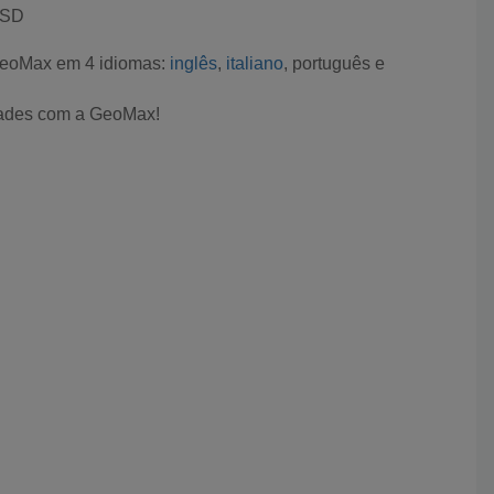
oSD
 GeoMax em 4 idiomas:
inglês
,
italiano
, português e
idades com a GeoMax!